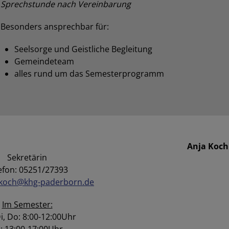
Sprechstunde nach Vereinbarung
Besonders ansprechbar für:
Seelsorge und Geistliche Begleitung
Gemeindeteam
alles rund um das Semesterprogramm
Anja Koch
Sekretärin
efon: 05251/27393
.koch@khg-paderborn.de
Im Semester:
i, Do: 8:00-12:00Uhr