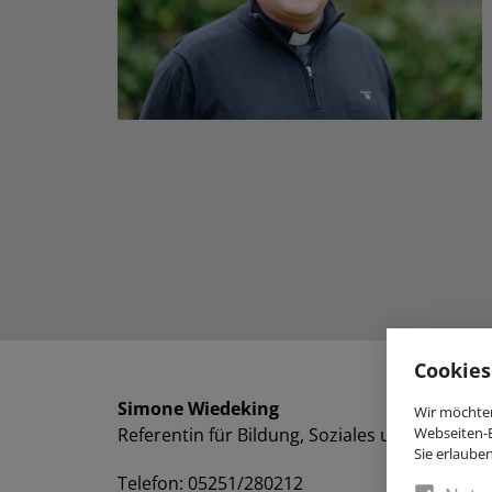
Cookies
Simone Wiedeking
Wir möchten
Webseiten-E
Referentin für Bildung, Soziales und Öffentlic
Sie erlaube
Telefon: 05251/280212