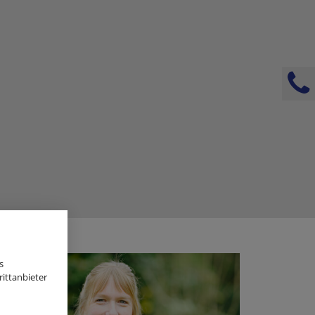
s
ittanbieter