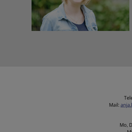
Tel
Mail:
anja
Mo, D