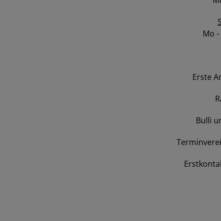
Mi
Mo -
Erste A
R
Bulli 
Terminverei
Erstkontak