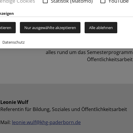
endige Cookies
Statistik (Matomo)
YouTube
nzeigen
ptieren
Nur ausgewählte akzeptieren
Alle ablehnen
Datenschutz
Coaching & Seelsorge (Beratung und Begleitung)
alles rund um das Semesterprogramm
Öffentlichkeitsarbeit
Leonie Wulf
Referentin für Bildung, Soziales und Öffentlichkeitsarbeit
Mail:
leonie.wulf@khg-paderborn.de