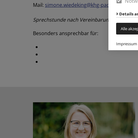
Notw
Mail:
simone.wiedeking@khg-paderborn.de
Details a
Sprechstunde nach Vereinbarung
Alle akze
Besonders ansprechbar für:
Impressum